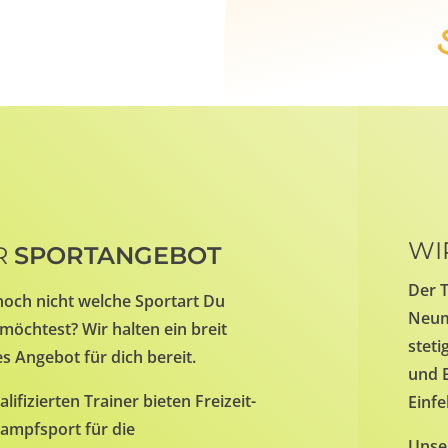
WI
R
SPORTANGEBOT
Der T
noch nicht welche Sportart Du
Neumü
möchtest? Wir halten ein breit
steti
s Angebot für dich bereit.
und 
lifizierten Trainer bieten Freizeit-
Einfe
ampfsport für die
Unse