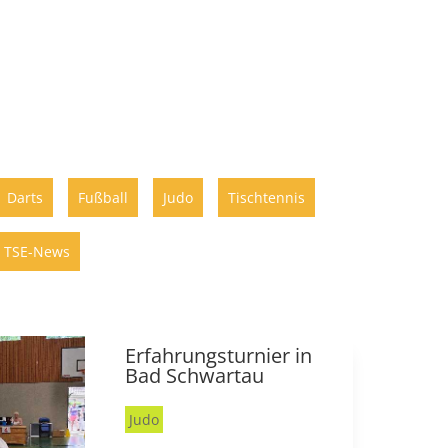
Darts
Fußball
Judo
Tischtennis
TSE-News
Erfahrungsturnier in
Bad Schwartau
Judo