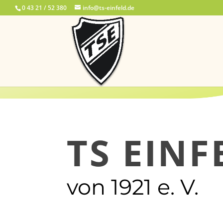
0 43 21 / 52 380
info@ts-einfeld.de
TS EINF
von 1921 e. V.