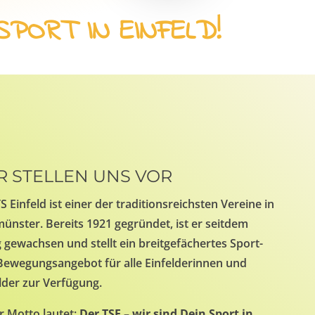
SPORT IN EINFELD!
R STELLEN UNS VOR
S Einfeld ist einer der traditionsreichsten Vereine in
nster. Bereits 1921 gegründet, ist er seitdem
g gewachsen und stellt ein breitgefächertes Sport-
Bewegungsangebot für alle Einfelderinnen und
lder zur Verfügung.
r Motto lautet:
Der TSE – wir sind Dein Sport in