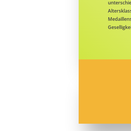
unterschi
Altersklas
Medaillen
Geselligke