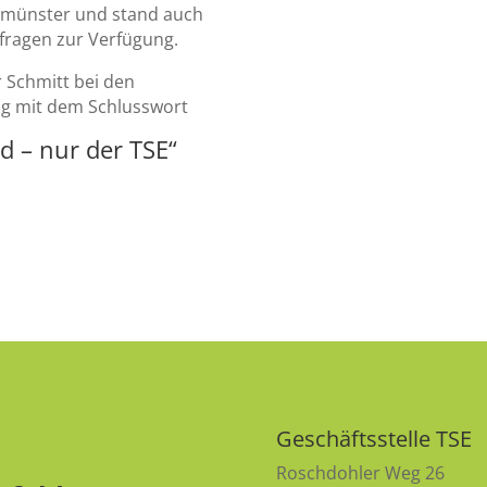
umünster und stand auch
ufragen zur Verfügung.
 Schmitt bei den
ng mit dem Schlusswort
ld – nur der TSE“
Geschäftsstelle TSE
Roschdohler Weg 26