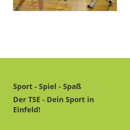
Sport - Spiel - Spaß
Der TSE - Dein Sport in
Einfeld!