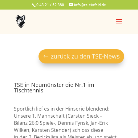
0 43 21 / 52 380
info@ts-einfeld.de
zurück zu den TSE-News
TSE in Neumünster die Nr.1 im
Tischtennis
Sportlich lief es in der Hinserie blendend:
Unsere 1. Mannschaft (Carsten Sieck –
Bilanz 26:0 Spiele-, Dennis Fynsk, Jan-Erik
Wilken, Karsten Stender) schloss diese
in der 2. Bezirksliga als Meister ab und steigt